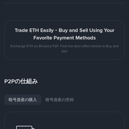
Trade ETH Easily - Buy and Sell Using Your
Favorite Payment Methods
Exchange ETH on Binance P2P. Find the best offers below to Buy and
Sell
P2Pの仕組み
暗号資産の購入
暗号資産の売却