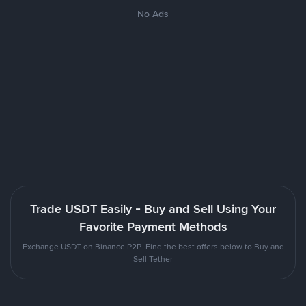
No Ads
Trade USDT Easily - Buy and Sell Using Your
Favorite Payment Methods
Exchange USDT on Binance P2P. Find the best offers below to Buy and
Sell Tether