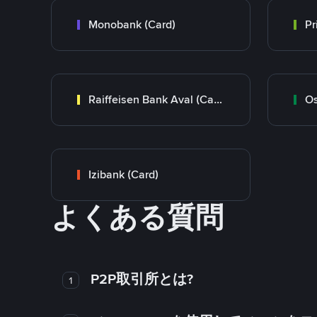
Monobank (Card)
Raiffeisen Bank Aval (Card)
Os
Izibank (Card)
よくある質問
P2P取引所とは?
1