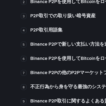
Binance P2Pを使用してBitco
2
P2P取引での取り扱い暗号資産
3
P2P取引用語集
4
Binance P2Pで新しい支払い方
5
Binance P2Pを使用してBitco
6
Binance P2Pの他のP2Pマー
7
不正行為から身を守る最強のシステム－
8
Binance P2P取引に関するよくあ
9