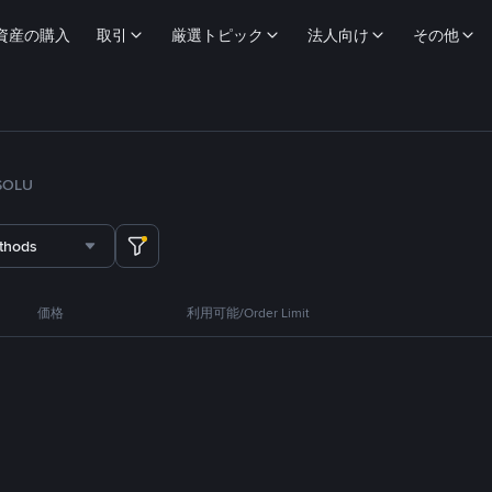
資産の購入
取引
厳選トピック
法人向け
その他
SOL
U
thods
価格
利用可能/Order Limit