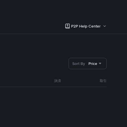
P2P Help Center
Sort By
Price
決済
取引