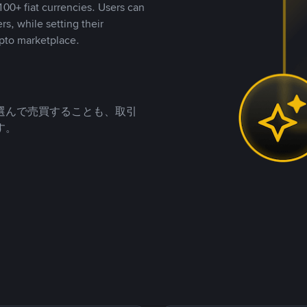
00+ fiat currencies. Users can
rs, while setting their
pto marketplace.
選んで売買することも、取引
す。