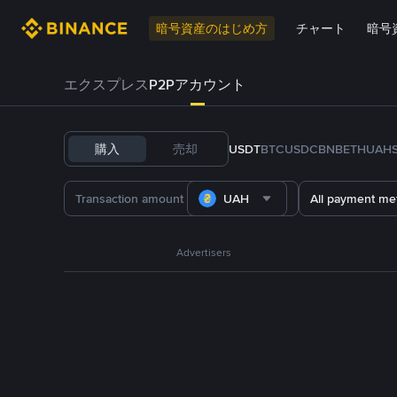
暗号資産のはじめ方
チャート
暗号
エクスプレス
P2Pアカウント
購入
売却
USDT
BTC
USDC
BNB
ETH
UAH
UAH
All payment me
Advertisers