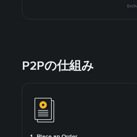
Excha
P2Pの仕組み
1. Place an Order