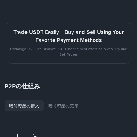
Trade USDT Easily - Buy and Sell Using Your
Favorite Payment Methods
Exchange USDT on Binance P2P. Find the best offers below to Buy and
Sell Tether
P2Pの仕組み
暗号資産の購入
暗号資産の売却