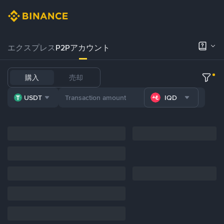
エクスプレス
P2Pアカウント
購入
売却
USDT
IQD