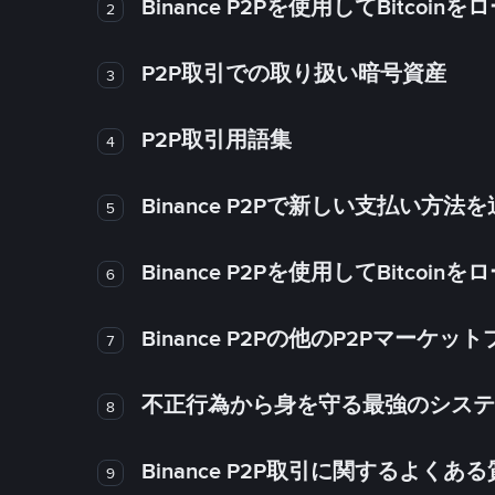
Binance P2Pを使用してBitco
2
P2P取引での取り扱い暗号資産
3
P2P取引用語集
4
Binance P2Pで新しい支払い方
5
Binance P2Pを使用してBitco
6
Binance P2Pの他のP2Pマー
7
不正行為から身を守る最強のシステム－
8
Binance P2P取引に関するよくあ
9