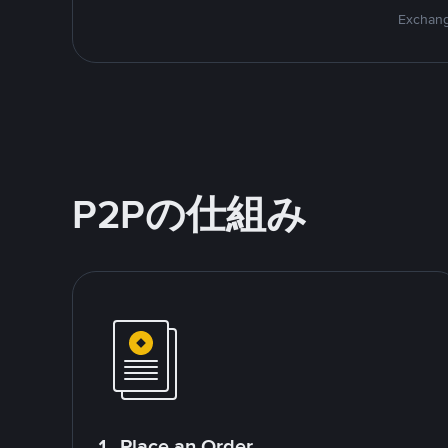
Exchang
P2Pの仕組み
1. Place an Order