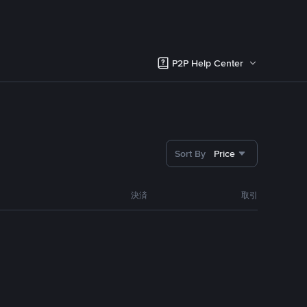
P2P Help Center
Sort By
Price
決済
取引