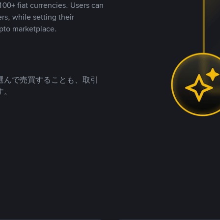
00+ fiat currencies. Users can
rs, while setting their
pto marketplace.
選んで売買することも、取引
す。