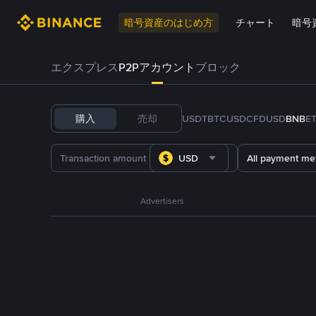
暗号資産のはじめ方
チャート
暗号
エクスプレス
P2Pアカウント
ブロック
購入
売却
USDT
BTC
USDC
FDUSD
BNB
E
USD
All payment me
Advertisers