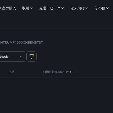
資産の購入
取引
厳選トピック
法人向け
その他
TH
TRUMP
1000CHEEMS
TST
thods
価格
利用可能/Order Limit