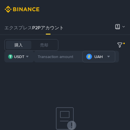
エクスプレス
P2Pアカウント
購入
売却
USDT
UAH