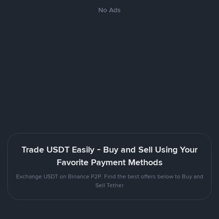
No Ads
Trade USDT Easily - Buy and Sell Using Your
Favorite Payment Methods
Exchange USDT on Binance P2P. Find the best offers below to Buy and
Sell Tether