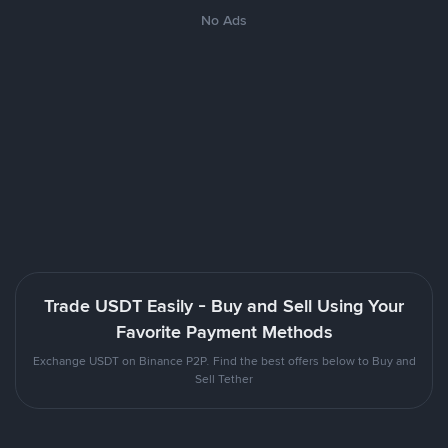
No Ads
Trade USDT Easily - Buy and Sell Using Your
Favorite Payment Methods
Exchange USDT on Binance P2P. Find the best offers below to Buy and
Sell Tether