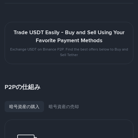
Trade USDT Easily - Buy and Sell Using Your
Favorite Payment Methods
Exchange USDT on Binance P2P. Find the best offers below to Buy and
Sell Tether
P2Pの仕組み
暗号資産の購入
暗号資産の売却