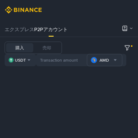
エクスプレス
P2Pアカウント
購入
売却
USDT
AMD