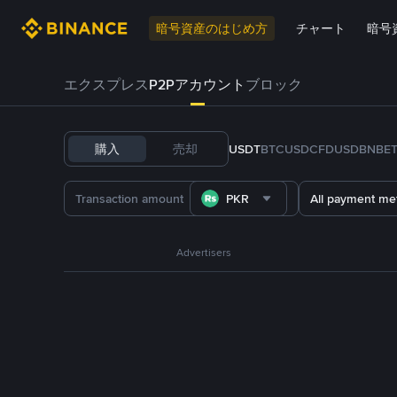
暗号資産のはじめ方
チャート
暗号
エクスプレス
P2Pアカウント
ブロック
購入
売却
USDT
BTC
USDC
FDUSD
BNB
E
PKR
All payment me
Advertisers