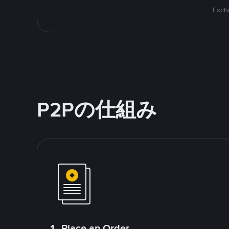
Excha
P2Pの仕組み
1. Place an Order