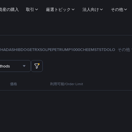
資産の購入
取引
厳選トピック
法人向け
その他
TH
ADA
SHIB
DOGE
TRX
SOL
PEPE
TRUMP
1000CHEEMS
TST
DOLO
その他
thods
価格
利用可能/Order Limit