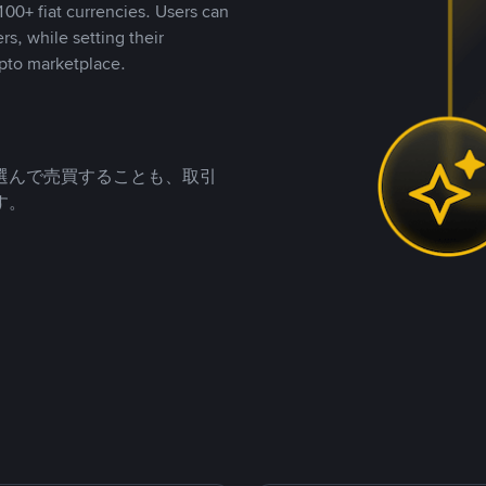
00+ fiat currencies. Users can
rs, while setting their
pto marketplace.
選んで売買することも、取引
す。