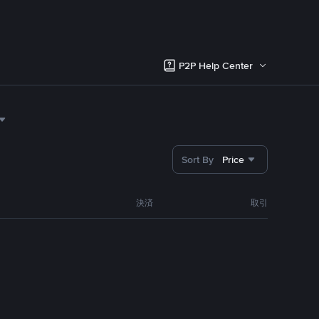
P2P Help Center
Sort By
Price
決済
取引