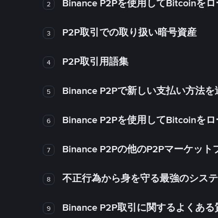
Binance P2Pを使用してBitco
2
P2P取引での取り扱い暗号資産
3
P2P取引用語集
4
Binance P2Pで新しい支払い方
5
Binance P2Pを使用してBitco
6
Binance P2Pの他のP2Pマー
7
不正行為から身を守る最強のシステム－
8
Binance P2P取引に関するよくあ
9