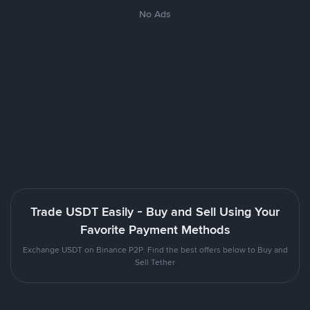
No Ads
Trade USDT Easily - Buy and Sell Using Your
Favorite Payment Methods
Exchange USDT on Binance P2P. Find the best offers below to Buy and
Sell Tether