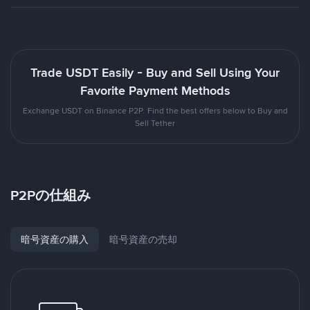
Trade USDT Easily - Buy and Sell Using Your
Favorite Payment Methods
Exchange USDT on Binance P2P. Find the best offers below to Buy and
Sell Tether
P2Pの仕組み
暗号資産の購入
暗号資産の売却