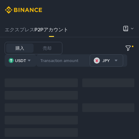
エクスプレス
P2Pアカウント
購入
売却
USDT
JPY