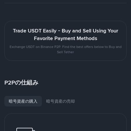
Trade USDT Easily - Buy and Sell Using Your
Favorite Payment Methods
Exchange USDT on Binance P2P. Find the best offers below to Buy and
Sell Tether
P2Pの仕組み
暗号資産の購入
暗号資産の売却