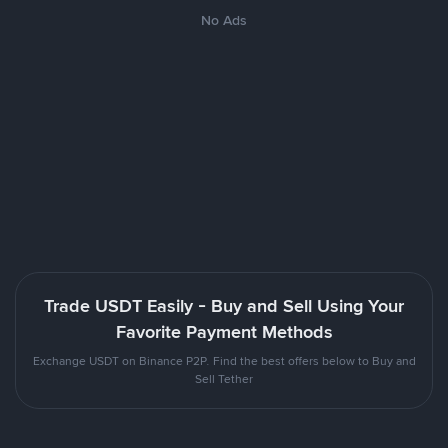
No Ads
Trade USDT Easily - Buy and Sell Using Your
Favorite Payment Methods
Exchange USDT on Binance P2P. Find the best offers below to Buy and
Sell Tether