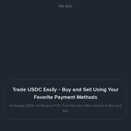
No Ads
Trade USDC Easily - Buy and Sell Using Your
Favorite Payment Methods
Exchange USDC on Binance P2P. Find the best offers below to Buy and
Sell