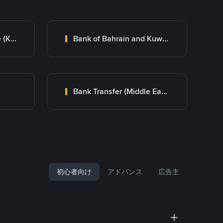
Kuwait Finance House (KFH)
Bank of Bahrain and Kuwait B.S.C.
Bank Transfer (Middle East)
初心者向け
アドバンス
広告主