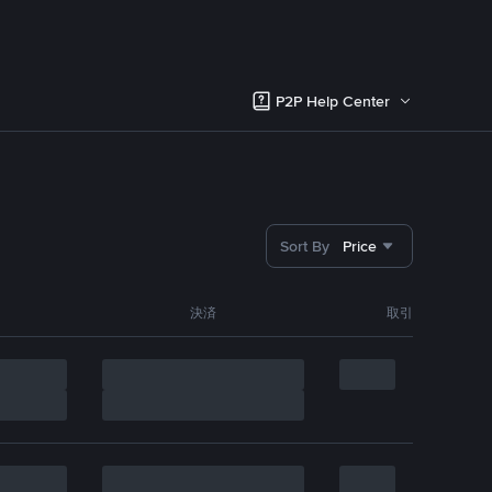
P2P Help Center
Sort By
Price
決済
取引