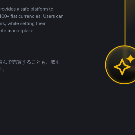
rovides a safe platform to
00+ fiat currencies. Users can
rs, while setting their
pto marketplace.
選んで売買することも、取引
す。