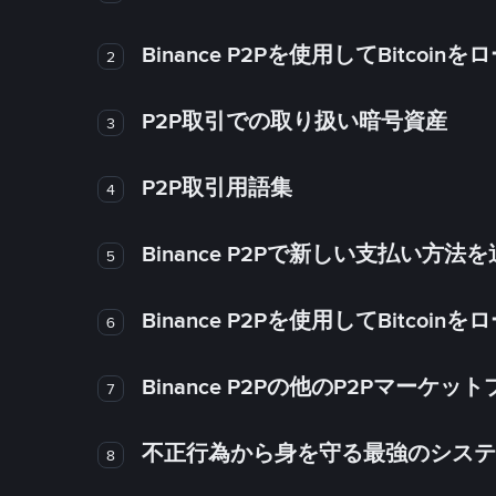
Binance P2Pを使用してBitco
2
P2P取引での取り扱い暗号資産
3
P2P取引用語集
4
Binance P2Pで新しい支払い方
5
Binance P2Pを使用してBitco
6
Binance P2Pの他のP2Pマー
7
不正行為から身を守る最強のシステム－
8