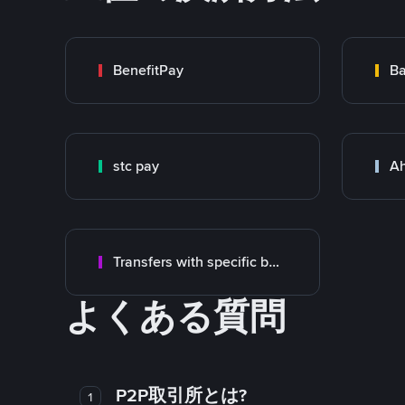
BenefitPay
Ba
stc pay
Ah
Transfers with specific bank
よくある質問
P2P取引所とは?
1