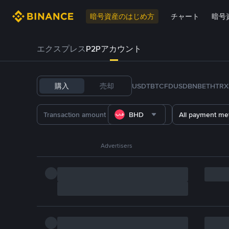
暗号資産のはじめ方
チャート
暗号
エクスプレス
P2Pアカウント
購入
売却
USDT
BTC
FDUSD
BNB
ETH
TRX
BHD
All payment me
Advertisers