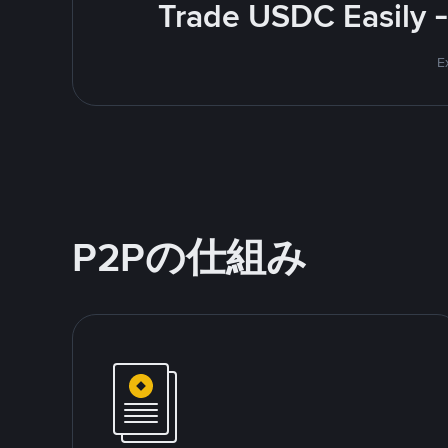
Trade USDC Easily -
E
P2Pの仕組み