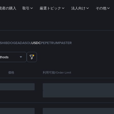
資産の購入
取引
厳選トピック
法人向け
その他
SHIB
DOGE
ADA
SOL
USDC
PEPE
TRUMP
ASTER
thods
価格
利用可能/Order Limit