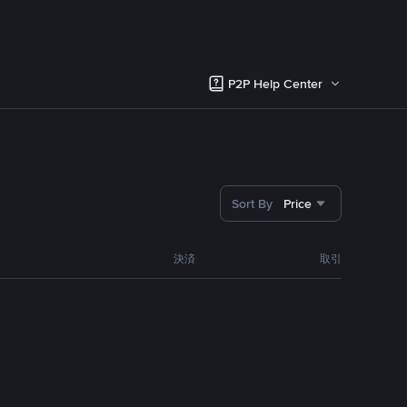
P2P Help Center
Sort By
Price
決済
取引