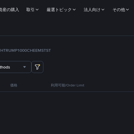
資産の購入
取引
厳選トピック
法人向け
その他
TH
TRUMP
1000CHEEMS
TST
thods
価格
利用可能/Order Limit