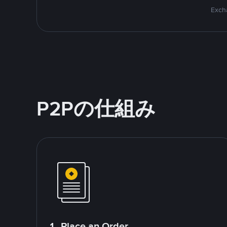
Excha
P2Pの仕組み
1. Place an Order