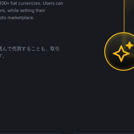
00+ fiat currencies. Users can
rs, while setting their
pto marketplace.
選んで売買することも、取引
す。