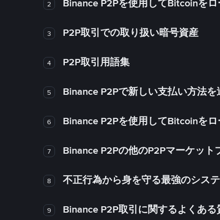
Binance P2Pを使用してBitco
2
P2P取引での取り扱い暗号資産
3
P2P取引用語集
4
Binance P2Pで新しい支払い方
5
Binance P2Pを使用してBitco
6
Binance P2Pの他のP2Pマー
7
不正行為から身を守る最強のシステム－
8
Binance P2P取引に関するよくあ
9