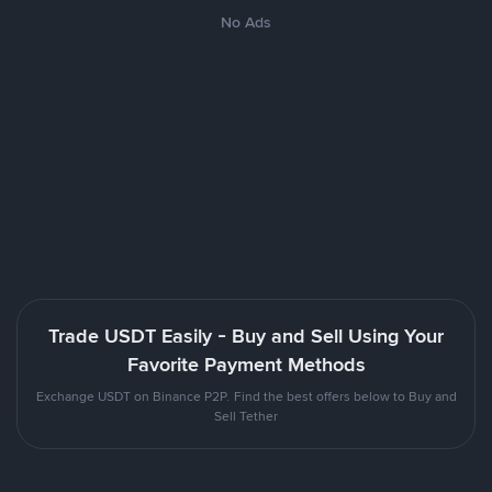
No Ads
Trade USDT Easily - Buy and Sell Using Your
Favorite Payment Methods
Exchange USDT on Binance P2P. Find the best offers below to Buy and
Sell Tether