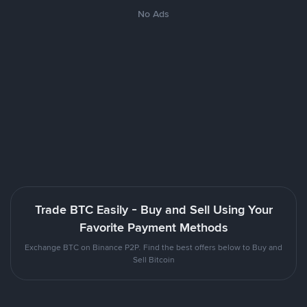
No Ads
Trade BTC Easily - Buy and Sell Using Your
Favorite Payment Methods
Exchange BTC on Binance P2P. Find the best offers below to Buy and
Sell Bitcoin