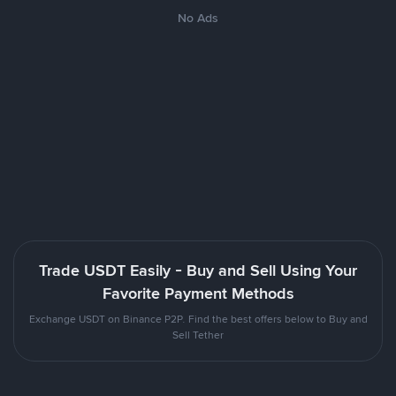
No Ads
Trade USDT Easily - Buy and Sell Using Your
Favorite Payment Methods
Exchange USDT on Binance P2P. Find the best offers below to Buy and
Sell Tether