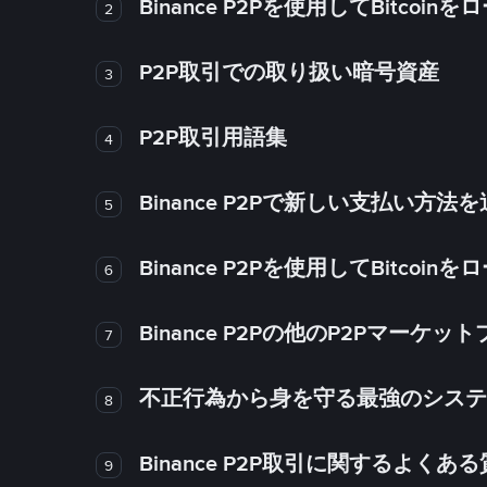
Binance P2Pを使用してBitco
2
P2P取引での取り扱い暗号資産
3
P2P取引用語集
4
Binance P2Pで新しい支払い方
5
Binance P2Pを使用してBitco
6
Binance P2Pの他のP2Pマー
7
不正行為から身を守る最強のシステム－
8
Binance P2P取引に関するよくあ
9