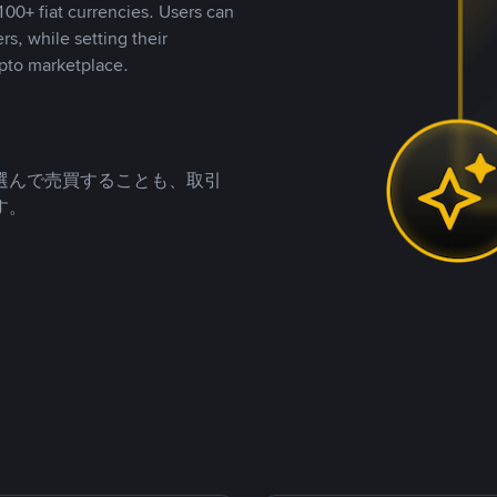
00+ fiat currencies. Users can
rs, while setting their
pto marketplace.
選んで売買することも、取引
す。