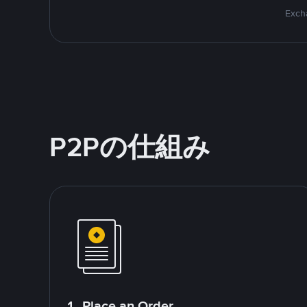
Excha
P2Pの仕組み
1. Place an Order