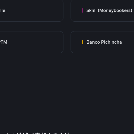
lle
Skrill (Moneybookers)
rTM
Banco Pichincha