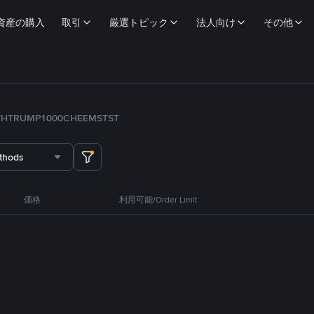
資産の購入
取引
厳選トピック
法人向け
その他
TH
TRUMP
1000CHEEMS
TST
thods
価格
利用可能/Order Limit