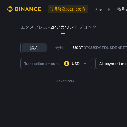
暗号資産のはじめ方
チャート
暗号
エクスプレス
P2Pアカウント
ブロック
購入
売却
USDT
BTC
USDC
FDUSD
BNB
E
USD
All payment me
Advertisers