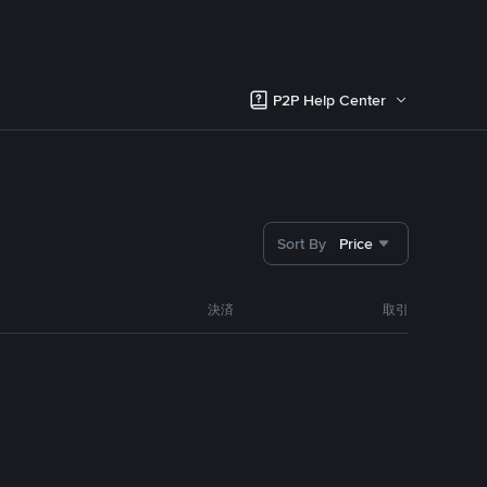
P2P Help Center
Sort By
Price
決済
取引