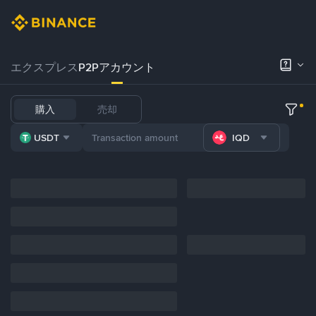
エクスプレス
P2Pアカウント
購入
売却
USDT
IQD