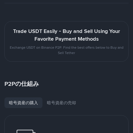
Trade USDT Easily - Buy and Sell Using Your
Favorite Payment Methods
Exchange USDT on Binance P2P. Find the best offers below to Buy and
Sell Tether
P2Pの仕組み
暗号資産の購入
暗号資産の売却