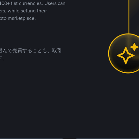
00+ fiat currencies. Users can
rs, while setting their
pto marketplace.
選んで売買することも、取引
す。