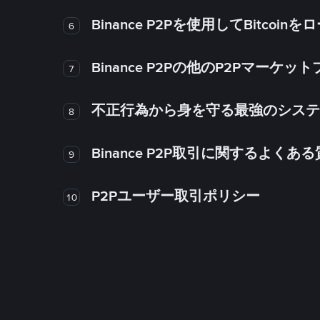
Binance P2Pを使用してBitco
6
Binance P2Pの他のP2Pマー
7
不正行為から身を守る最強のシステム－
8
Binance P2P取引に関するよくあ
9
P2Pユーザー取引ポリシー
10