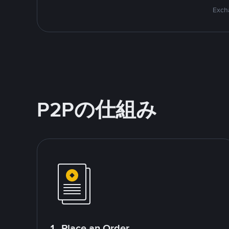
Excha
P2Pの仕組み
1. Place an Order