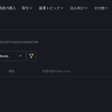
資産の購入
取引
厳選トピック
法人向け
その他
FDUSD
TUSD
DOGE
ASTER
thods
価格
利用可能/Order Limit