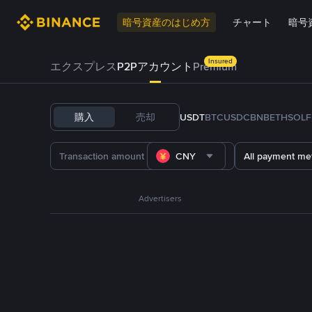
暗号資産のはじめ方
チャート
暗号
Insured
エクスプレス
P2Pアカウント
Premium
購入
売却
USDT
BTC
USDC
BNB
ETH
SOL
CNY
All payment me
Advertisers