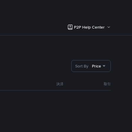
P2P Help Center
Sort By
Price
決済
取引