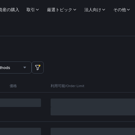
資産の購入
取引
厳選トピック
法人向け
その他
thods
価格
利用可能/Order Limit