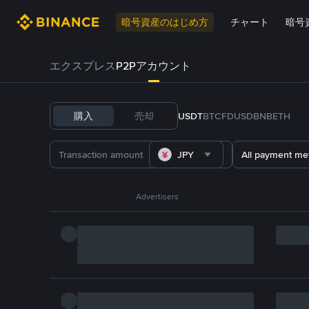
暗号資産のはじめ方
チャート
暗号
エクスプレス
P2Pアカウント
購入
売却
USDT
BTC
FDUSD
BNB
ETH
JPY
All payment me
Advertisers