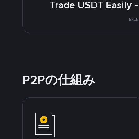
Trade USDT Easily -
Excha
P2Pの仕組み