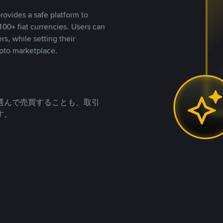
rovides a safe platform to
00+ fiat currencies. Users can
rs, while setting their
pto marketplace.
選んで売買することも、取引
す。