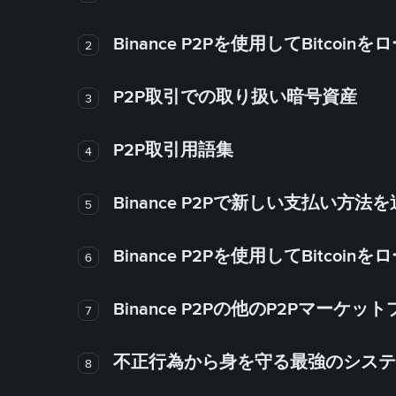
Binance P2Pを使用してBitco
2
P2P取引での取り扱い暗号資産
3
P2P取引用語集
4
Binance P2Pで新しい支払い方
5
Binance P2Pを使用してBitco
6
Binance P2Pの他のP2Pマー
7
不正行為から身を守る最強のシステム－
8