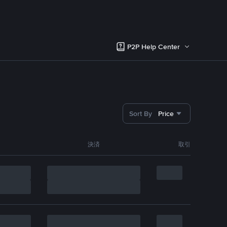
P2P Help Center
Sort By
Price
決済
取引