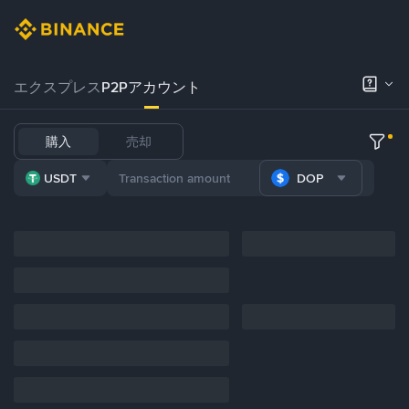
エクスプレス
P2Pアカウント
購入
売却
USDT
DOP