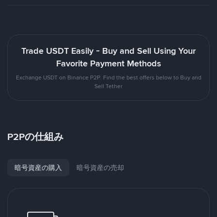
Trade USDT Easily - Buy and Sell Using Your
Favorite Payment Methods
Exchange USDT on Binance P2P. Find the best offers below to Buy and
Sell Tether
P2Pの仕組み
暗号資産の購入
暗号資産の売却