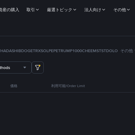
資産の購入
取引
厳選トピック
法人向け
その他
TH
ADA
SHIB
DOGE
TRX
SOL
PEPE
TRUMP
1000CHEEMS
TST
DOLO
その他
thods
価格
利用可能/Order Limit