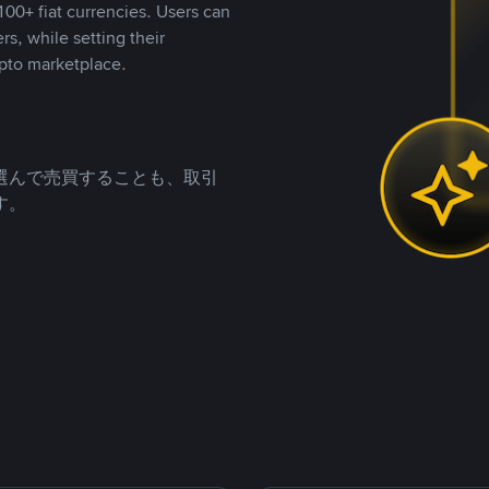
00+ fiat currencies. Users can
rs, while setting their
pto marketplace.
選んで売買することも、取引
す。