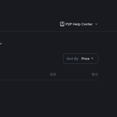
P2P Help Center
Sort By
Price
決済
取引