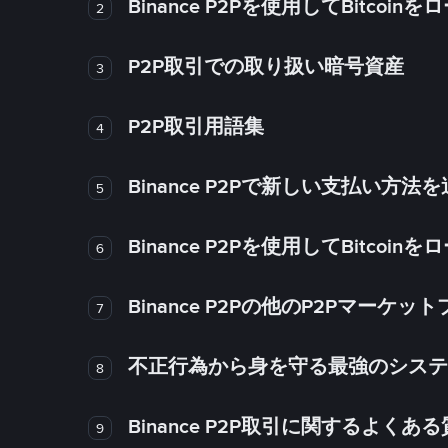
Binance P2Pを使用してBitco
2
P2P取引での取り扱い暗号資産
3
P2P取引用語集
4
Binance P2Pで新しい支払い方
5
Binance P2Pを使用してBitco
6
Binance P2Pの他のP2Pマー
7
不正行為から身を守る最強のシステム－
8
Binance P2P取引に関するよくあ
9