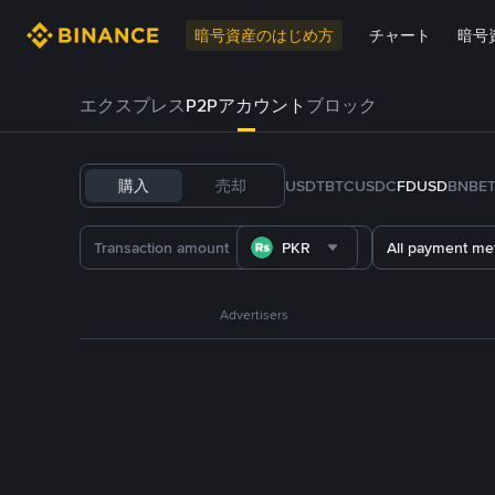
暗号資産のはじめ方
チャート
暗号
エクスプレス
P2Pアカウント
ブロック
購入
売却
USDT
BTC
USDC
FDUSD
BNB
E
PKR
All payment me
Advertisers