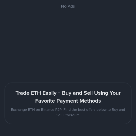
No Ads
Trade ETH Easily - Buy and Sell Using Your
Favorite Payment Methods
Exchange ETH on Binance P2P. Find the best offers below to Buy and
Sell Ethereum