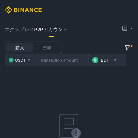
エクスプレス
P2Pアカウント
購入
売却
USDT
BDT