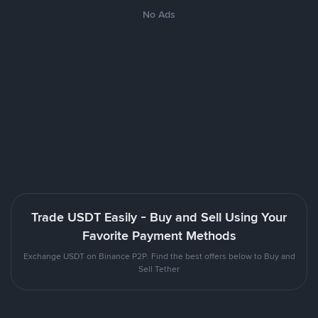
No Ads
Trade USDT Easily - Buy and Sell Using Your
Favorite Payment Methods
Exchange USDT on Binance P2P. Find the best offers below to Buy and
Sell Tether