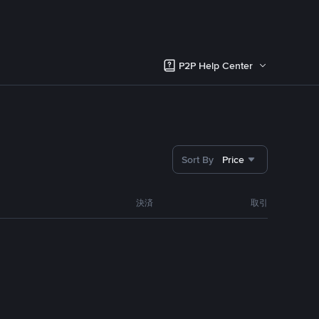
P2P Help Center
Sort By
Price
決済
取引