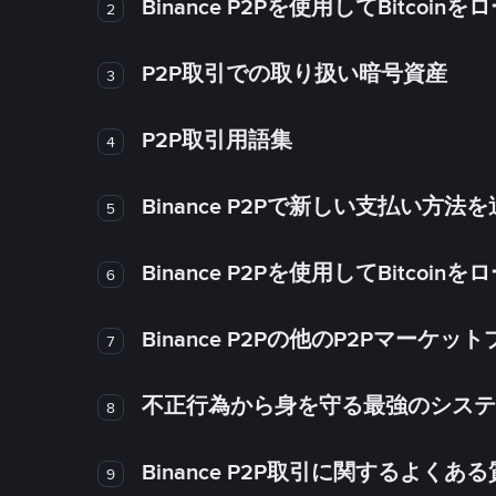
Binance P2Pを使用してBitco
2
P2P取引での取り扱い暗号資産
3
P2P取引用語集
4
Binance P2Pで新しい支払い方
5
Binance P2Pを使用してBitco
6
Binance P2Pの他のP2Pマー
7
不正行為から身を守る最強のシステム－
8
Binance P2P取引に関するよくあ
9