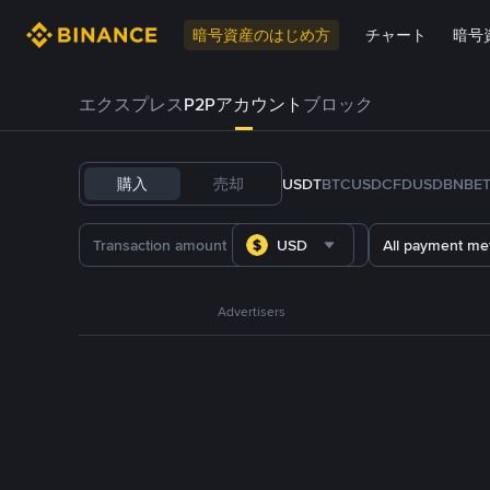
暗号資産のはじめ方
チャート
暗号
エクスプレス
P2Pアカウント
ブロック
購入
売却
USDT
BTC
USDC
FDUSD
BNB
E
USD
All payment me
Advertisers