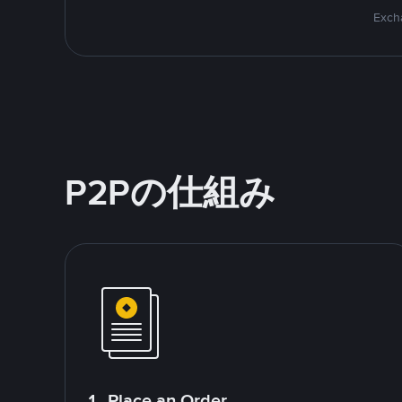
Excha
P2Pの仕組み
1. Place an Order