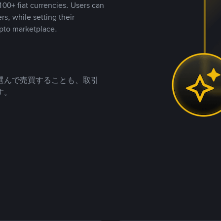
00+ fiat currencies. Users can
rs, while setting their
pto marketplace.
選んで売買することも、取引
す。