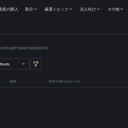
資産の購入
取引
厳選トピック
法人向け
その他
TH
TRUMP
1000CHEEMS
TST
thods
価格
利用可能/Order Limit