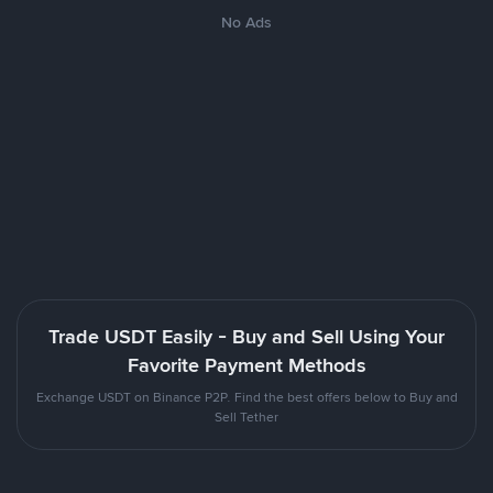
No Ads
Trade USDT Easily - Buy and Sell Using Your
Favorite Payment Methods
Exchange USDT on Binance P2P. Find the best offers below to Buy and
Sell Tether