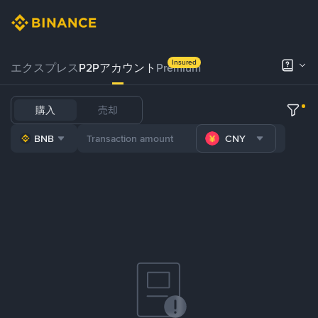
Insured
エクスプレス
P2Pアカウント
Premium
購入
売却
BNB
CNY