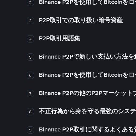
Binance P2Pを使用してBitco
2
P2P取引での取り扱い暗号資産
3
P2P取引用語集
4
Binance P2Pで新しい支払い方
5
Binance P2Pを使用してBitco
6
Binance P2Pの他のP2Pマー
7
不正行為から身を守る最強のシステム－
8
Binance P2P取引に関するよくあ
9