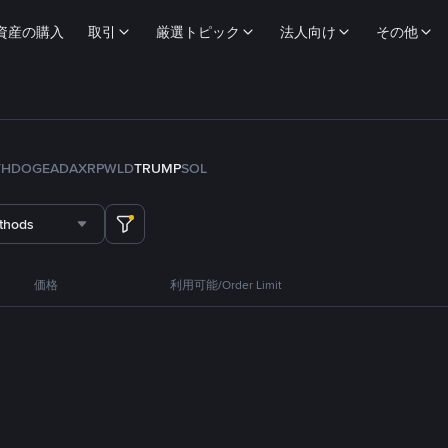
資産の購入
取引
厳選トピック
法人向け
その他
TH
DOGE
ADA
XRP
WLD
TRUMP
SOL
thods
価格
利用可能/Order Limit