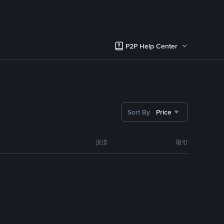
P2P Help Center
Sort By
Price
決済
取引