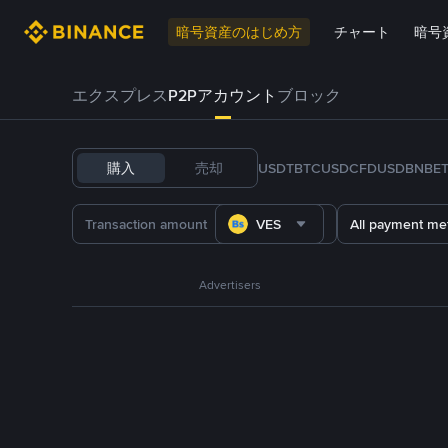
暗号資産のはじめ方
チャート
暗号
エクスプレス
P2Pアカウント
ブロック
購入
売却
USDT
BTC
USDC
FDUSD
BNB
E
VES
All payment me
Advertisers