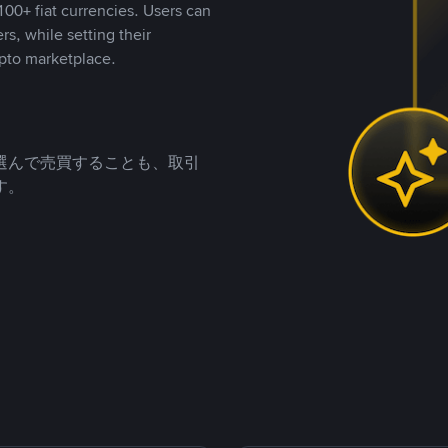
00+ fiat currencies. Users can
rs, while setting their
pto marketplace.
選んで売買することも、取引
す。