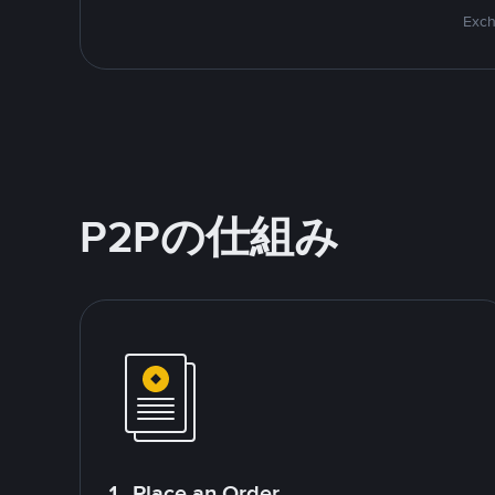
Exch
P2Pの仕組み
1. Place an Order