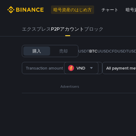
暗号資産のはじめ方
チャート
暗号
エクスプレス
P2Pアカウント
ブロック
購入
売却
USDT
BTC
U
USDC
FDUSD
TUS
VND
All payment me
Advertisers