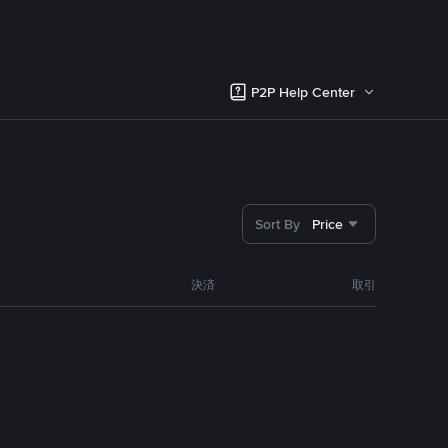
P2P Help Center
Sort By
Price
決済
取引