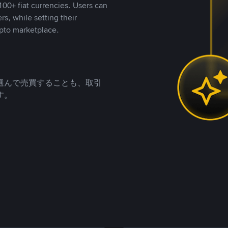
00+ fiat currencies. Users can
rs, while setting their
pto marketplace.
選んで売買することも、取引
す。