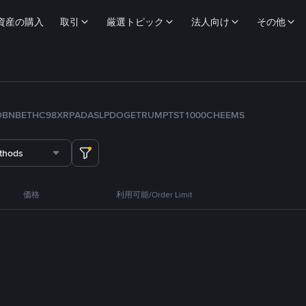
資産の購入
取引
厳選トピック
法人向け
その他
D
BNB
ETH
C98
XRP
ADA
SLP
DOGE
TRUMP
TST
1000CHEEMS
thods
価格
利用可能/Order Limit