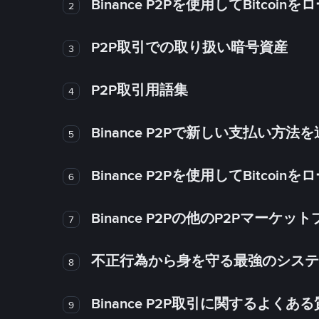
Binance P2Pを使用してBitco
2
P2P取引での取り扱い暗号資産
3
P2P取引用語集
4
Binance P2Pで新しい支払い方
5
Binance P2Pを使用してBitco
6
Binance P2Pの他のP2Pマー
7
不正行為から身を守る最強のシステム－
8
Binance P2P取引に関するよくあ
9