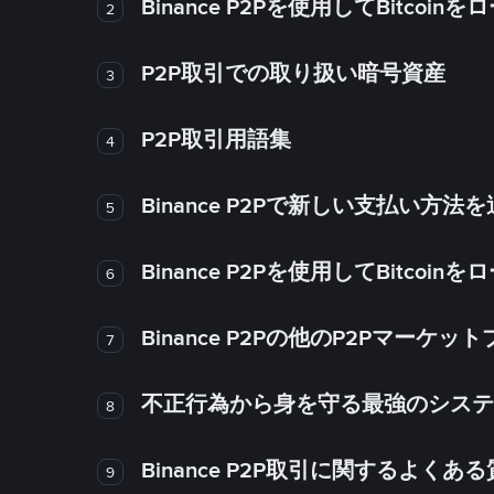
Binance P2Pを使用してBitco
2
P2P取引での取り扱い暗号資産
3
P2P取引用語集
4
Binance P2Pで新しい支払い方
5
Binance P2Pを使用してBitco
6
Binance P2Pの他のP2Pマー
7
不正行為から身を守る最強のシステム－
8
Binance P2P取引に関するよくあ
9