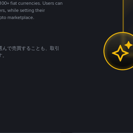
00+ fiat currencies. Users can
rs, while setting their
pto marketplace.
選んで売買することも、取引
す。