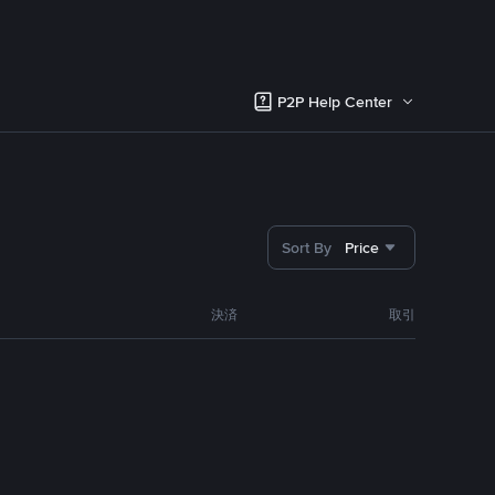
P2P Help Center
Sort By
Price
決済
取引