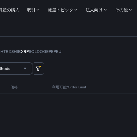
資産の購入
取引
厳選トピック
法人向け
その他
TH
TRX
SHIB
XRP
SOL
DOGE
PEPE
U
thods
価格
利用可能/Order Limit