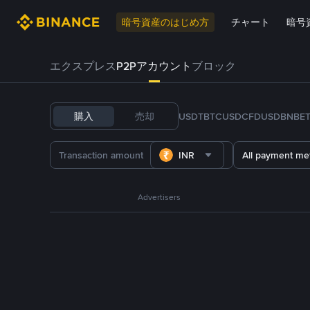
暗号資産のはじめ方
チャート
暗号
エクスプレス
P2Pアカウント
ブロック
購入
売却
USDT
BTC
USDC
FDUSD
BNB
E
INR
All payment me
Advertisers