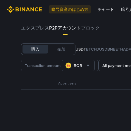
暗号資産のはじめ方
チャート
暗号
エクスプレス
P2Pアカウント
ブロック
購入
売却
USDT
BTC
FDUSD
BNB
ETH
AD
BOB
All payment me
Advertisers