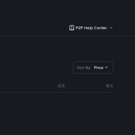
P2P Help Center
Sort By
Price
決済
取引