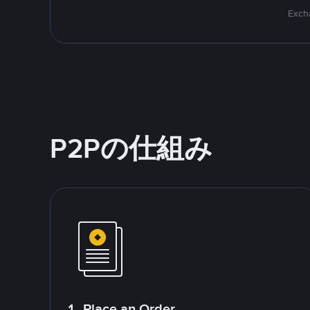
Excha
P2Pの仕組み
1. Place an Order