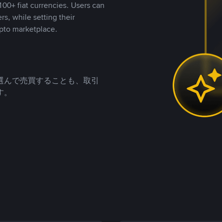
00+ fiat currencies. Users can
rs, while setting their
pto marketplace.
選んで売買することも、取引
す。