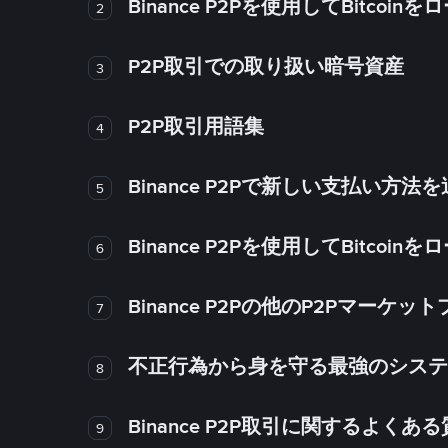
Binance P2Pを使用してBitco
2
P2P取引での取り扱い暗号資産
3
P2P取引用語集
4
Binance P2Pで新しい支払い方
5
Binance P2Pを使用してBitco
6
Binance P2Pの他のP2Pマー
7
不正行為から身を守る最強のシステム－
8
Binance P2P取引に関するよくあ
9