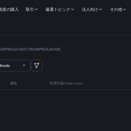
資産の購入
取引
厳選トピック
法人向け
その他
A
XRP
WLD
USDC
TRUMP
SOL
DOGE
thods
価格
利用可能/Order Limit