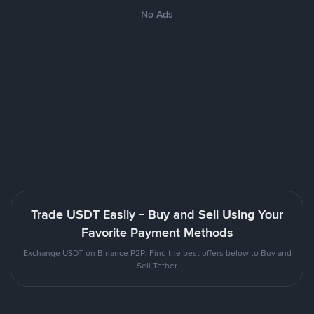
No Ads
Trade USDT Easily - Buy and Sell Using Your
Favorite Payment Methods
Exchange USDT on Binance P2P. Find the best offers below to Buy and
Sell Tether