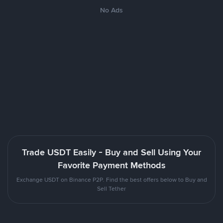
No Ads
Trade USDT Easily - Buy and Sell Using Your
Favorite Payment Methods
Exchange USDT on Binance P2P. Find the best offers below to Buy and
Sell Tether