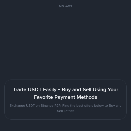
No Ads
Trade USDT Easily - Buy and Sell Using Your
Favorite Payment Methods
Exchange USDT on Binance P2P. Find the best offers below to Buy and
Sell Tether