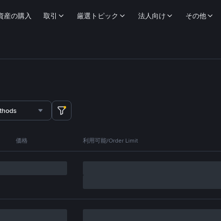
資産の購入
取引
厳選トピック
法人向け
その他
thods
価格
利用可能/Order Limit