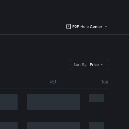
P2P Help Center
Sort By
Price
決済
取引