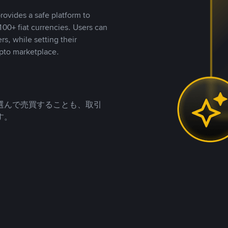
rovides a safe platform to
00+ fiat currencies. Users can
rs, while setting their
pto marketplace.
選んで売買することも、取引
す。