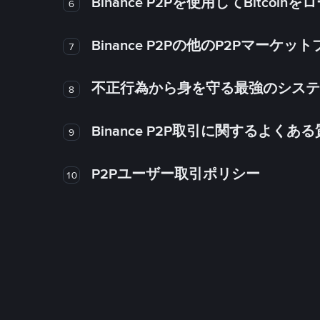
Binance P2Pを使用してBitco
6
Binance P2Pの他のP2Pマー
7
不正行為から身を守る最強のシステム－
8
Binance P2P取引に関するよくあ
9
P2Pユーザー取引ポリシー
10