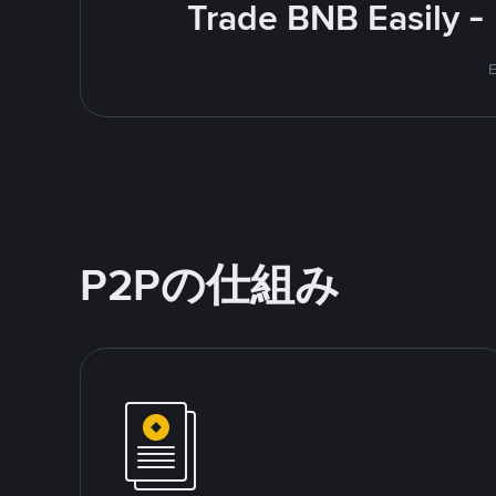
Trade BNB Easily -
E
P2Pの仕組み