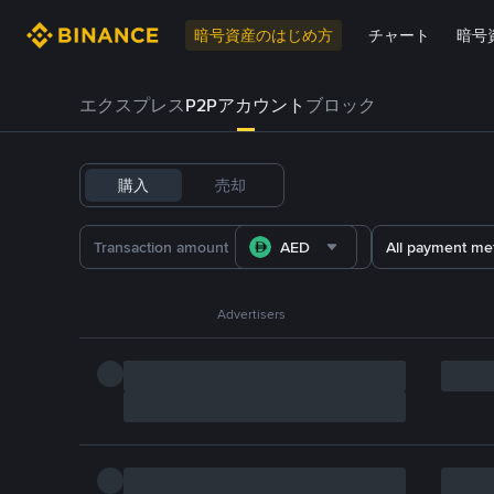
暗号資産のはじめ方
チャート
暗号
エクスプレス
P2Pアカウント
ブロック
購入
売却
AED
All payment me
Advertisers