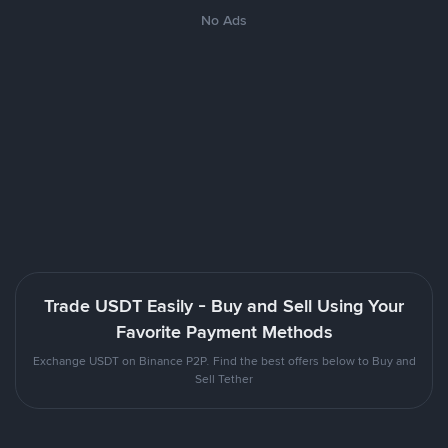
No Ads
Trade USDT Easily - Buy and Sell Using Your
Favorite Payment Methods
Exchange USDT on Binance P2P. Find the best offers below to Buy and
Sell Tether