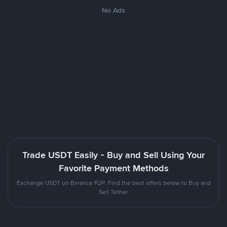
No Ads
Trade USDT Easily - Buy and Sell Using Your
Favorite Payment Methods
Exchange USDT on Binance P2P. Find the best offers below to Buy and
Sell Tether