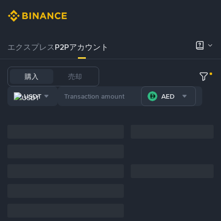
エクスプレス
P2Pアカウント
購入
売却
USDT
AED