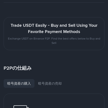
Trade USDT Easily - Buy and Sell Using Your
Favorite Payment Methods
Exchange USDT on Binance P2P. Find the best offers below to Buy and
Sell
P2Pの仕組み
暗号資産の購入
暗号資産の売却