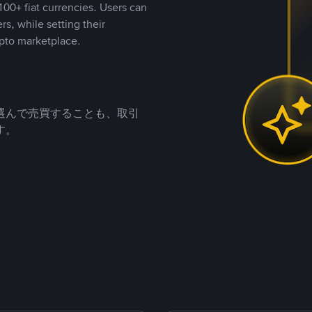
00+ fiat currencies. Users can
rs, while setting their
pto marketplace.
選んで売買することも、取引
す。