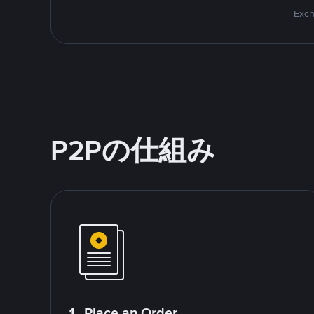
Exch
P2Pの仕組み
1. Place an Order