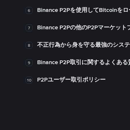
Binance P2Pを使用してBitco
6
Binance P2Pの他のP2Pマー
7
不正行為から身を守る最強のシステム－
8
Binance P2P取引に関するよくあ
9
P2Pユーザー取引ポリシー
10