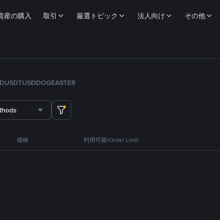
資産の購入
取引
厳選トピック
法人向け
その他
FDUSD
TUSD
DOGE
ASTER
thods
価格
利用可能/Order Limit