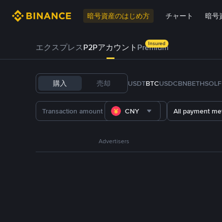
暗号資産のはじめ方
チャート
暗号
Insured
エクスプレス
P2Pアカウント
Premium
購入
売却
USDT
BTC
USDC
BNB
ETH
SOL
CNY
All payment me
Advertisers