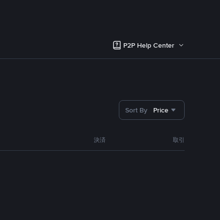
P2P Help Center
Sort By
Price
決済
取引