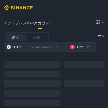
エクスプレス
P2Pアカウント
購入
売却
ETH
TRY