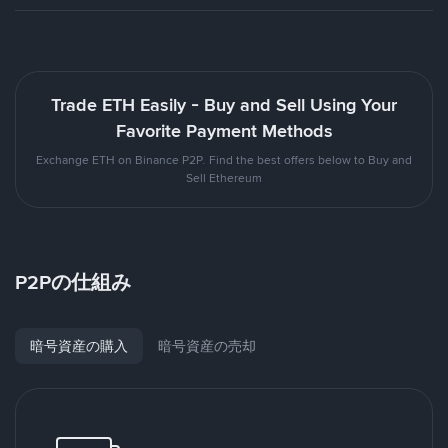
Trade ETH Easily - Buy and Sell Using Your
Favorite Payment Methods
Exchange ETH on Binance P2P. Find the best offers below to Buy and
Sell Ethereum
P2Pの仕組み
暗号資産の購入
暗号資産の売却