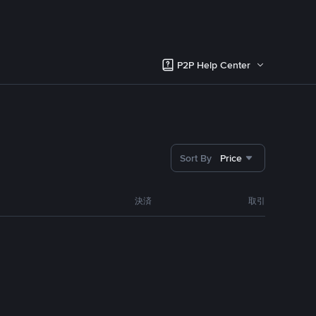
P2P Help Center
Sort By
Price
決済
取引