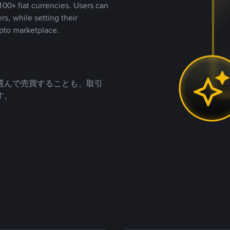
00+ fiat currencies. Users can
rs, while setting their
pto marketplace.
選んで売買することも、取引
す。