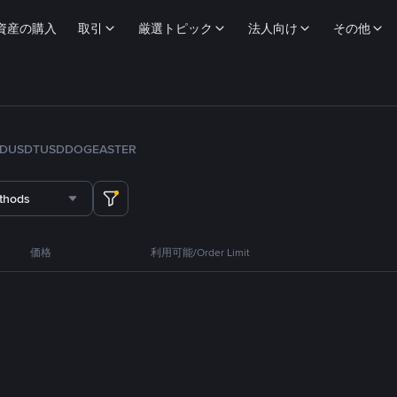
資産の購入
取引
厳選トピック
法人向け
その他
FDUSD
TUSD
DOGE
ASTER
thods
価格
利用可能/Order Limit