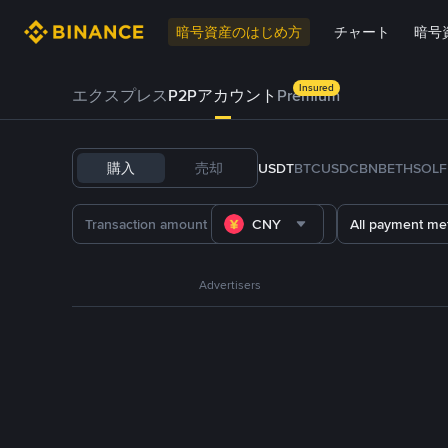
暗号資産のはじめ方
チャート
暗号
Insured
エクスプレス
P2Pアカウント
Premium
購入
売却
USDT
BTC
USDC
BNB
ETH
SOL
CNY
All payment me
Advertisers