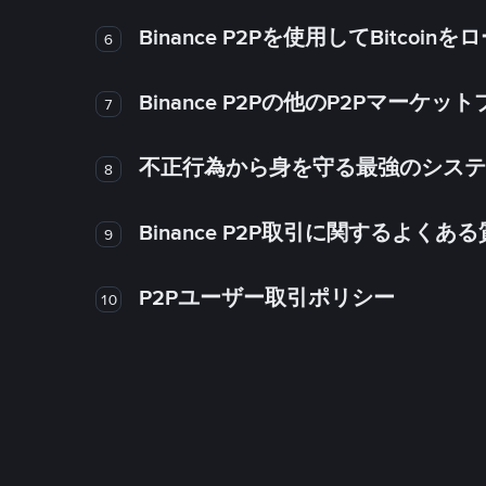
Binance P2Pを使用してBitco
6
Binance P2Pの他のP2Pマー
7
不正行為から身を守る最強のシステム－
8
Binance P2P取引に関するよくあ
9
P2Pユーザー取引ポリシー
10