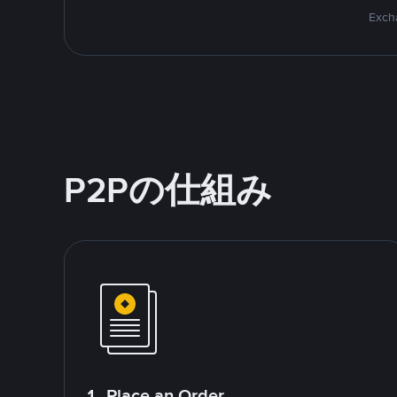
Excha
P2Pの仕組み
1. Place an Order