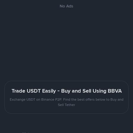
No Ads
Trade USDT Easily - Buy and Sell Using BBVA
Exchange USDT on Binance P2P. Find the best offers below to Buy and
Sell Tether