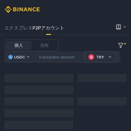
エクスプレス
P2Pアカウント
購入
売却
USDC
TRY