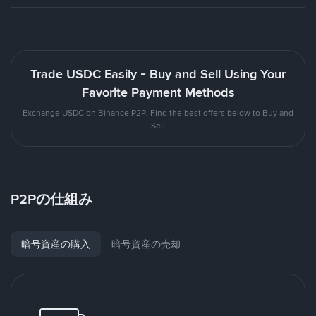
Trade USDC Easily - Buy and Sell Using Your
Favorite Payment Methods
Exchange USDC on Binance P2P. Find the best offers below to Buy and
Sell
P2Pの仕組み
暗号資産の購入
暗号資産の売却