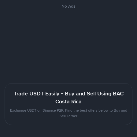
No Ads
Trade USDT Easily - Buy and Sell Using BAC
Costa Rica
Exchange USDT on Binance P2P. Find the best offers below to Buy and
Sell Tether