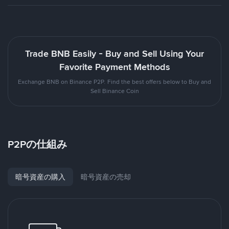
Trade BNB Easily - Buy and Sell Using Your
Favorite Payment Methods
Exchange BNB on Binance P2P. Find the best offers below to Buy and
Sell Binance Coin
P2Pの仕組み
暗号資産の購入
暗号資産の売却