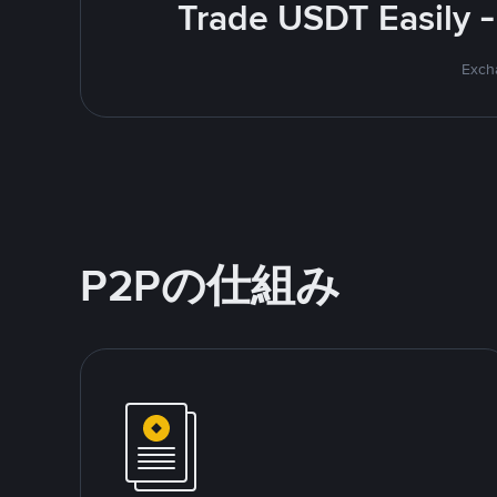
Trade USDT Easily -
Excha
P2Pの仕組み