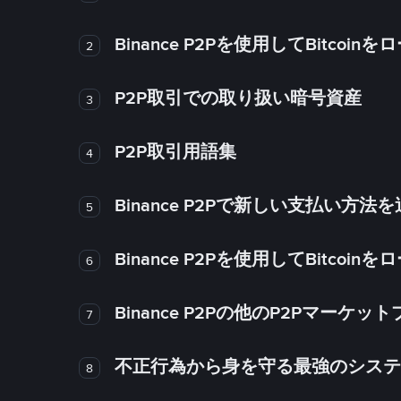
Binance P2Pを使用してBitco
2
P2P取引での取り扱い暗号資産
3
P2P取引用語集
4
Binance P2Pで新しい支払い方
5
Binance P2Pを使用してBitco
6
Binance P2Pの他のP2Pマー
7
不正行為から身を守る最強のシステム－
8