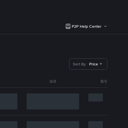
P2P Help Center
Sort By
Price
決済
取引