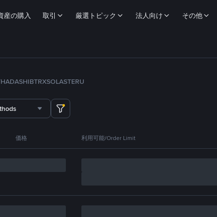
資産の購入
取引
厳選トピック
法人向け
その他
TH
ADA
SHIB
TRX
SOL
ASTER
U
thods
価格
利用可能/Order Limit