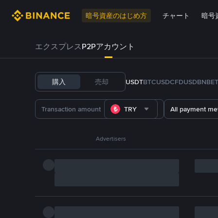
暗号資産のはじめ方
チャート
暗号
エクスプレス
P2Pアカウント
購入
売却
USDT
BTC
USDC
FDUSD
BNB
E
TRY
All payment me
Advertisers