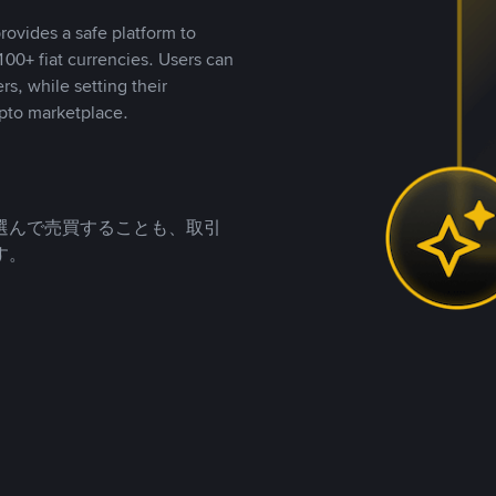
rovides a safe platform to
00+ fiat currencies. Users can
rs, while setting their
pto marketplace.
選んで売買することも、取引
す。