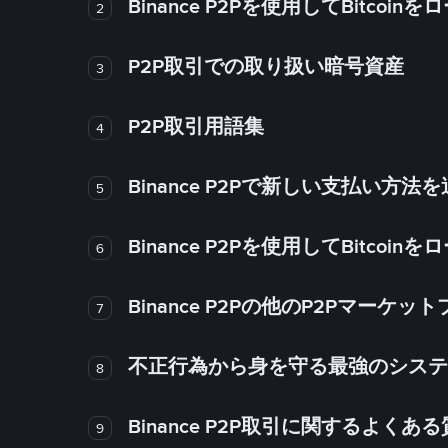
Binance P2Pを使用してBitco
2
P2P取引での取り扱い暗号資産
3
P2P取引用語集
4
Binance P2Pで新しい支払い方
5
Binance P2Pを使用してBitco
6
Binance P2Pの他のP2Pマー
7
不正行為から身を守る最強のシステム－
8
Binance P2P取引に関するよくあ
9