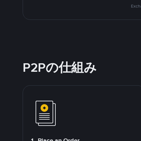
Excha
P2Pの仕組み
1. Place an Order