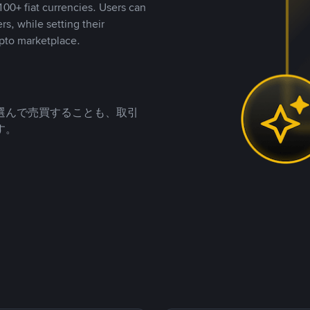
00+ fiat currencies. Users can
rs, while setting their
pto marketplace.
選んで売買することも、取引
す。