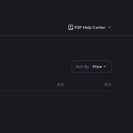
P2P Help Center
Sort By
Price
決済
取引