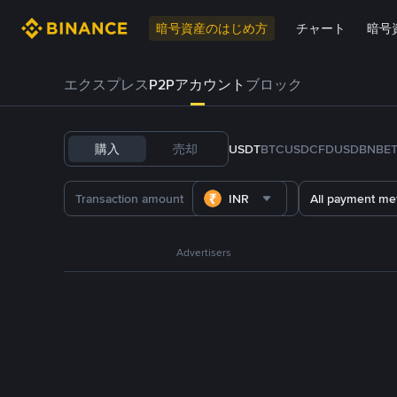
暗号資産のはじめ方
チャート
暗号
エクスプレス
P2Pアカウント
ブロック
購入
売却
USDT
BTC
USDC
FDUSD
BNB
E
INR
All payment me
Advertisers