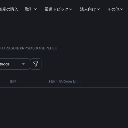
資産の購入
取引
厳選トピック
法人向け
その他
TH
TRX
SHIB
XRP
SOL
DOGE
PEPE
U
thods
価格
利用可能/Order Limit